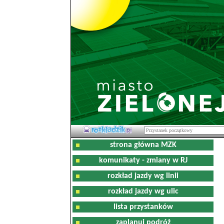
strona główna MZK
komunikaty - zmiany w RJ
rozkład jazdy wg linii
rozkład jazdy wg ulic
lista przystanków
zaplanuj podróż