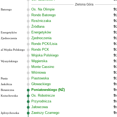
Zielona Góra
Os. Na Olimpie
9:
Batorego
Rondo Batorego
9:
Rzeźniczaka
9:
Źródlana
9:
Energetyków
9:
Energetyków
Zjednoczenia
9:
Zjednoczenia
Rondo PCK/Lisia
9:
Rondo PCK
9:
al.Wojska Polskiego
Wojska Polskiego
9:
Węgierska
9:
Wyszyńskiego
Monte Cassino
9:
Wiśniowa
9:
Piastowska
9:
Ptasia
Głowackiego
9:
Jaskółcza
Poniatowskiego (NŻ)
9:
Botaniczna
Os. Robotnicze
9:
Kożuchowska
Przyrodnicza
9:
Jałowcowa
9:
Zawiszy Czarnego
9:
Jędrzychowska