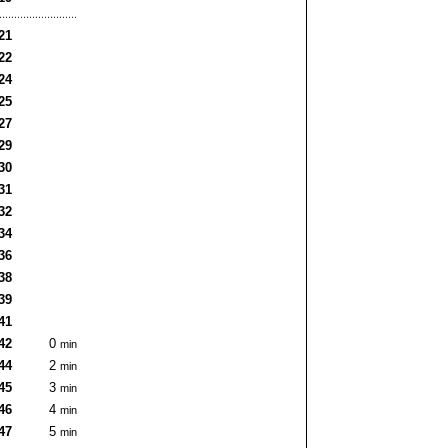
21
22
24
25
27
29
30
31
32
34
36
38
39
41
42
0
min
44
2
min
45
3
min
46
4
min
47
5
min