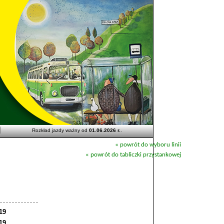
Rozkład jazdy ważny od
01.06.2026 r.
.
« powrót do wyboru linii
« powrót do tabliczki przystankowej
19
19