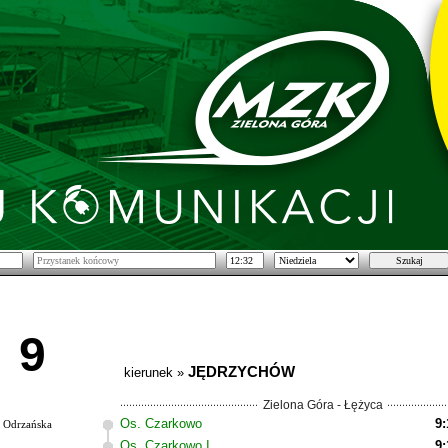
9
JĘDRZYCHÓW
kierunek »
Zielona Góra - Łężyca
Os. Czarkowo
9:
Odrzańska
Os. Czarkowo I
9: