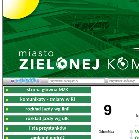
strona główna MZK
komunikaty - zmiany w RJ
9
rozkład jazdy wg linii
k
rozkład jazdy wg ulic
lista przystanków
O
Odrzańska
zaplanuj podróż
Os