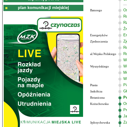
plan komunikacji miejskiej
Os
Batorego
R
R
Źr
E
Energetyków
Zj
Zjednoczenia
R
R
al.Wojska Polskiego
Wo
W
Wyszyńskiego
M
W
P
Ptasia
G
Jaskółcza
P
Botaniczna
Os
Kożuchowska
Pr
J
Z
Jędrzychowska