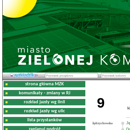
strona główna MZK
komunikaty - zmiany w RJ
9
rozkład jazdy wg linii
k
rozkład jazdy wg ulic
lista przystanków
J
Jędrzychowska
zaplanuj podróż
D