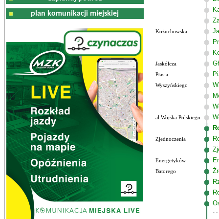
K
plan komunikacji miejskiej
Z
J
Kożuchowska
Pr
K
G
Jaskółcza
P
Ptasia
W
Wyszyńskiego
M
W
Wo
al.Wojska Polskiego
R
R
Zjednoczenia
Zj
E
Energetyków
Źr
Batorego
R
R
Os