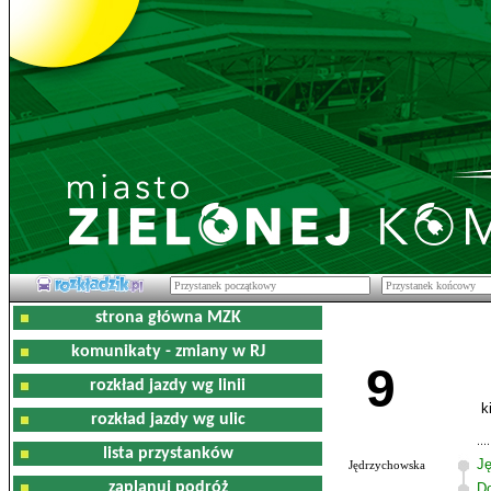
strona główna MZK
komunikaty - zmiany w RJ
9
rozkład jazdy wg linii
k
rozkład jazdy wg ulic
lista przystanków
J
Jędrzychowska
zaplanuj podróż
D