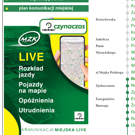
K
plan komunikacji miejskiej
Z
J
Kożuchowska
Pr
K
G
Jaskółcza
P
Ptasia
W
Wyszyńskiego
M
W
Wo
al.Wojska Polskiego
R
R
Zjednoczenia
Zj
E
Energetyków
Źr
Batorego
R
R
Os