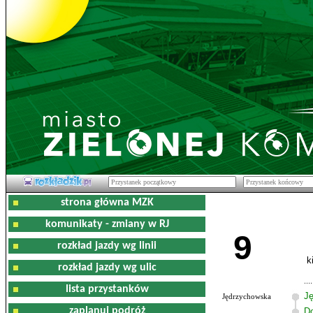
strona główna MZK
komunikaty - zmiany w RJ
9
rozkład jazdy wg linii
k
rozkład jazdy wg ulic
lista przystanków
J
Jędrzychowska
zaplanuj podróż
D