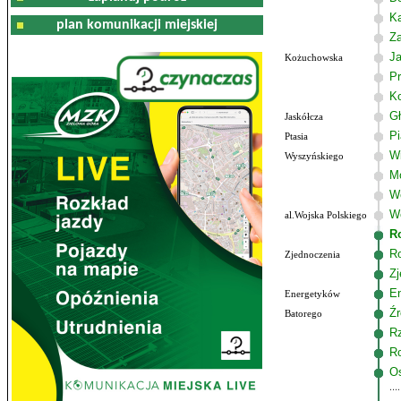
K
plan komunikacji miejskiej
Z
J
Kożuchowska
Pr
K
G
Jaskółcza
P
Ptasia
W
Wyszyńskiego
M
W
Wo
al.Wojska Polskiego
R
R
Zjednoczenia
Zj
E
Energetyków
Źr
Batorego
R
R
Os