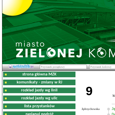
strona główna MZK
komunikaty - zmiany w RJ
9
rozkład jazdy wg linii
k
rozkład jazdy wg ulic
lista przystanków
J
Jędrzychowska
zaplanuj podróż
D