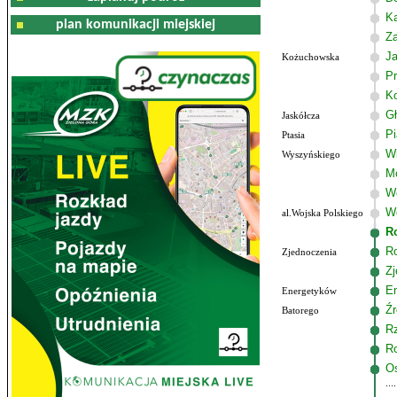
K
plan komunikacji miejskiej
Z
J
Kożuchowska
Pr
K
G
Jaskółcza
P
Ptasia
W
Wyszyńskiego
M
W
Wo
al.Wojska Polskiego
R
R
Zjednoczenia
Zj
E
Energetyków
Źr
Batorego
R
R
Os