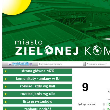
strona główna MZK
komunikaty - zmiany w RJ
9
rozkład jazdy wg linii
k
rozkład jazdy wg ulic
lista przystanków
J
Jędrzychowska
zaplanuj podróż
D