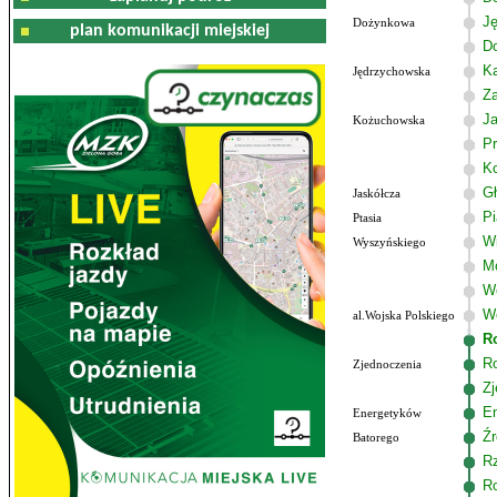
Ję
Dożynkowa
plan komunikacji miejskiej
D
K
Jędrzychowska
Z
J
Kożuchowska
Pr
K
G
Jaskółcza
P
Ptasia
W
Wyszyńskiego
M
W
Wo
al.Wojska Polskiego
R
R
Zjednoczenia
Zj
E
Energetyków
Źr
Batorego
R
R