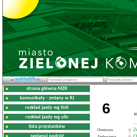
strona główna MZK
komunikaty - zmiany w RJ
6
rozkład jazdy wg linii
k
rozkład jazdy wg ulic
lista przystanków
Z
Chemiczna
zaplanuj podróż
C
Zjednoczenia