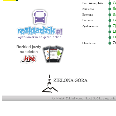
C
Boh. Westerplatte
Ś
Kupiecka
B
Batorego
He
Herberta
Z
Zjednoczenia
El
C
Z
Chemiczna
© Miejski Zakład Komunikacji Spółka z ogranic