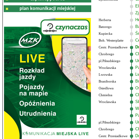
El
plan komunikacji miejskiej
Z
He
Herberta
B
Batorego
Ś
Kupiecka
C
Boh. Westerplatte
D
Centr. Przesiadkowe
C
Chrobrego
U
pl.Piłsudskiego
P
Wrocławska
L
Lwowska
B
Braniborska
O
Osiedlowa
C
Chmielna
S
Wrocławska
W
P
U
pl.Piłsudskiego
C
Chrobrego
D
Centr. Przesiadkowe