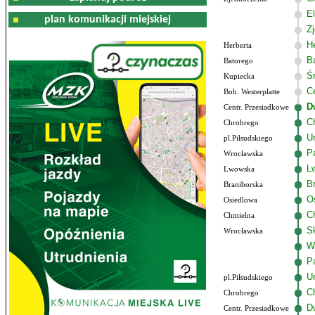
El
plan komunikacji miejskiej
Z
He
Herberta
B
Batorego
Ś
Kupiecka
C
Boh. Westerplatte
D
Centr. Przesiadkowe
C
Chrobrego
U
pl.Piłsudskiego
P
Wrocławska
L
Lwowska
B
Braniborska
O
Osiedlowa
C
Chmielna
S
Wrocławska
W
P
U
pl.Piłsudskiego
C
Chrobrego
D
Centr. Przesiadkowe