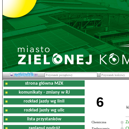
strona główna MZK
komunikaty - zmiany w RJ
6
rozkład jazdy wg linii
k
rozkład jazdy wg ulic
lista przystanków
Z
Chemiczna
zaplanuj podróż
C
Zjednoczenia