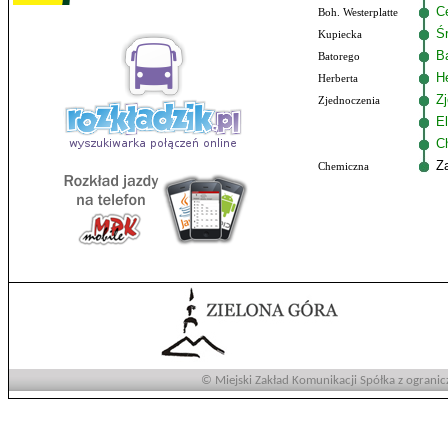
C
Boh. Westerplatte
Ś
Kupiecka
B
Batorego
He
Herberta
Z
Zjednoczenia
El
C
Z
Chemiczna
© Miejski Zakład Komunikacji Spółka z ogranic