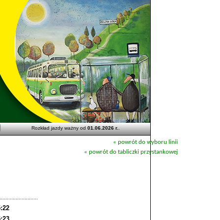
Rozkład jazdy ważny od
01.06.2026 r.
.
« powrót do wyboru linii
« powrót do tabliczki przystankowej
:22
:23