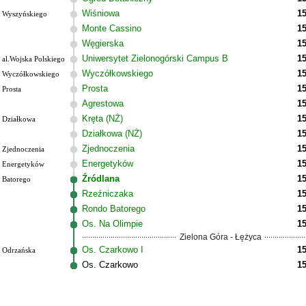
Wiśniowa
15
Wyszyńskiego
Monte Cassino
15
Węgierska
15
Uniwersytet Zielonogórski Campus B
15
al.Wojska Polskiego
Wyczółkowskiego
15
Wyczółkowskiego
Prosta
15
Prosta
Agrestowa
15
Kręta (NŻ)
15
Działkowa
Działkowa (NŻ)
15
Zjednoczenia
15
Zjednoczenia
Energetyków
15
Energetyków
Źródlana
15
Batorego
Rzeźniczaka
15
Rondo Batorego
15
Os. Na Olimpie
15
Zielona Góra - Łężyca
Os. Czarkowo I
15
Odrzańska
Os. Czarkowo
15