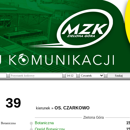
39
OS. CZARKOWO
kierunek »
Zielona Góra
Botaniczna
15
Botaniczna
Ogród Botaniczny
15