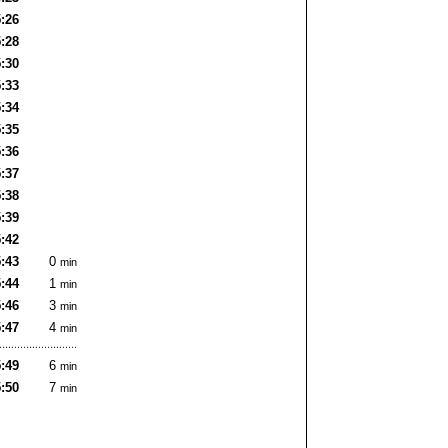
:26
:28
:30
:33
:34
:35
:36
:37
:38
:39
:42
:43
0
min
:44
1
min
:46
3
min
:47
4
min
:49
6
min
:50
7
min