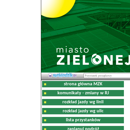
strona główna MZK
komunikaty - zmiany w RJ
rozkład jazdy wg linii
rozkład jazdy wg ulic
lista przystanków
zaplanuj podróż