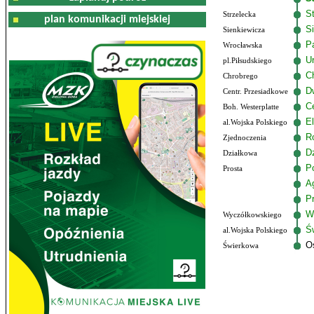
S
Strzelecka
plan komunikacji miejskiej
S
Sienkiewicza
P
Wrocławska
U
pl.Piłsudskiego
C
Chrobrego
D
Centr. Przesiadkowe
C
Boh. Westerplatte
El
al.Wojska Polskiego
R
Zjednoczenia
D
Działkowa
P
Prosta
A
P
W
Wyczółkowskiego
Ś
al.Wojska Polskiego
O
Świerkowa