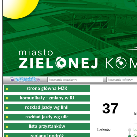
strona główna MZK
komunikaty - zmiany w RJ
37
rozkład jazdy wg linii
k
rozkład jazdy wg ulic
lista przystanków
L
Lechitów
zaplanuj podróż
S