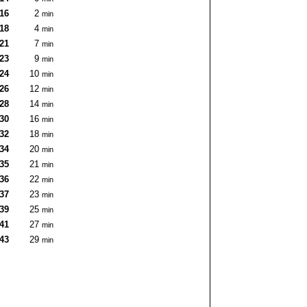
:16
2
min
:18
4
min
:21
7
min
:23
9
min
:24
10
min
:26
12
min
:28
14
min
:30
16
min
:32
18
min
:34
20
min
:35
21
min
:36
22
min
:37
23
min
:39
25
min
:41
27
min
:43
29
min