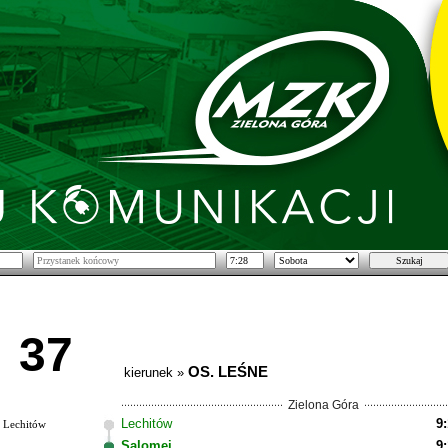
37
OS. LEŚNE
kierunek »
Zielona Góra
Lechitów
9
Lechitów
Salomei
9