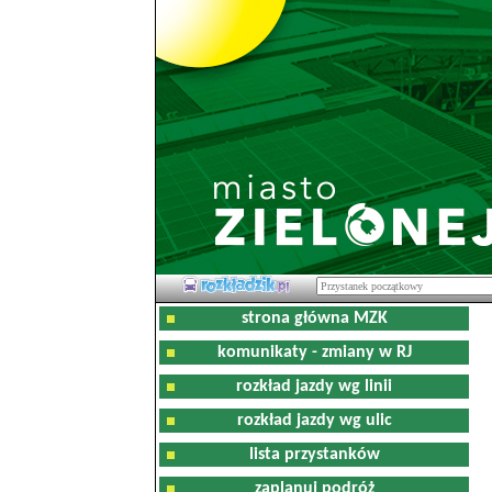
strona główna MZK
komunikaty - zmiany w RJ
rozkład jazdy wg linii
rozkład jazdy wg ulic
lista przystanków
zaplanuj podróż