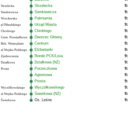
Strzelecka
9
Strzelecka
Sienkiewicza
9
Sienkiewicza
Palmiarnia
9
Wrocławska
Urząd Miasta
9
pl.Piłsudskiego
Chrobrego
9
Chrobrego
Dworzec Główny
9
Centr. Przesiadkowe
Centrum
9
Boh. Westerplatte
Elżbietanki
9
al.Wojska Polskiego
Rondo PCK/Lisia
9
Zjednoczenia
Działkowa (NŻ)
9
Działkowa
Porzeczkowa
9
Prosta
Agrestowa
9
Prosta
9
Wyczółkowskiego
9
Wyczółkowskiego
Świerkowa (NŻ)
9
al.Wojska Polskiego
Os. Leśne
9
Świerkowa