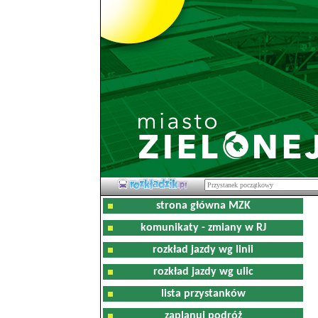
strona główna MZK
komunikaty - zmiany w RJ
rozkład jazdy wg linii
rozkład jazdy wg ulic
lista przystanków
zaplanuj podróż