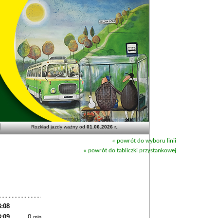
Rozkład jazdy ważny od
01.06.2026 r.
.
« powrót do wyboru linii
« powrót do tabliczki przystankowej
8:08
8:09
0
min