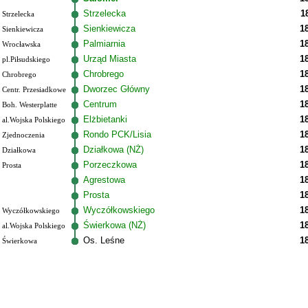
Strzelecka
1
Strzelecka
Sienkiewicza
1
Sienkiewicza
Palmiarnia
1
Wrocławska
Urząd Miasta
1
pl.Piłsudskiego
Chrobrego
1
Chrobrego
Dworzec Główny
1
Centr. Przesiadkowe
Centrum
1
Boh. Westerplatte
Elżbietanki
1
al.Wojska Polskiego
Rondo PCK/Lisia
1
Zjednoczenia
Działkowa (NŻ)
1
Działkowa
Porzeczkowa
1
Prosta
Agrestowa
1
Prosta
1
Wyczółkowskiego
1
Wyczółkowskiego
Świerkowa (NŻ)
1
al.Wojska Polskiego
Os. Leśne
1
Świerkowa