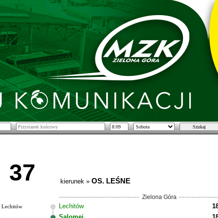
37
OS. LEŚNE
kierunek »
Zielona Góra
Lechitów
1
Lechitów
Salomei
1