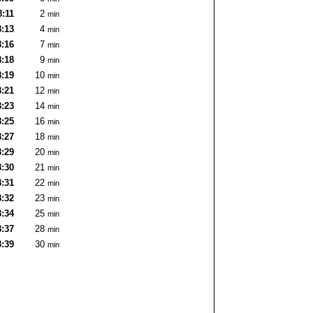
8:11
2
min
8:13
4
min
8:16
7
min
8:18
9
min
8:19
10
min
8:21
12
min
8:23
14
min
8:25
16
min
8:27
18
min
8:29
20
min
8:30
21
min
8:31
22
min
8:32
23
min
8:34
25
min
8:37
28
min
8:39
30
min