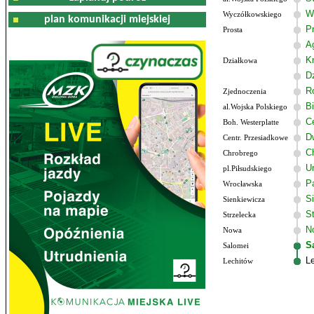
W
Wyczółkowskiego
plan komunikacji miejskiej
P
Prosta
A
Kr
Działkowa
D
R
Zjednoczenia
B
al.Wojska Polskiego
C
Boh. Westerplatte
D
Centr. Przesiadkowe
C
Chrobrego
U
pl.Piłsudskiego
P
Wrocławska
S
Sienkiewicza
S
Strzelecka
N
Nowa
S
Salomei
L
Lechitów