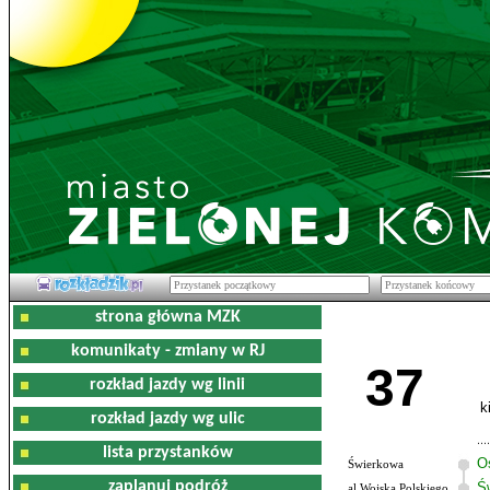
strona główna MZK
komunikaty - zmiany w RJ
37
rozkład jazdy wg linii
k
rozkład jazdy wg ulic
lista przystanków
O
Świerkowa
zaplanuj podróż
Ś
al.Wojska Polskiego