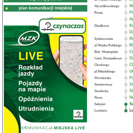
W
Wyczółkowskiego
plan komunikacji miejskiej
P
Prosta
A
Kr
Działkowa
D
R
Zjednoczenia
B
al.Wojska Polskiego
C
Boh. Westerplatte
D
Centr. Przesiadkowe
C
Chrobrego
U
pl.Piłsudskiego
P
Wrocławska
S
Sienkiewicza
S
Strzelecka
N
Nowa
S
Salomei
L
Lechitów