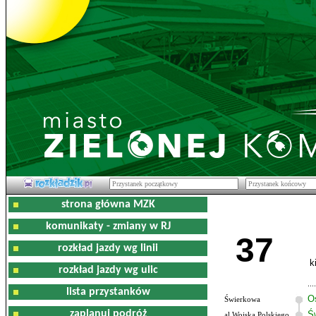
strona główna MZK
komunikaty - zmiany w RJ
37
rozkład jazdy wg linii
k
rozkład jazdy wg ulic
lista przystanków
O
Świerkowa
zaplanuj podróż
Ś
al.Wojska Polskiego