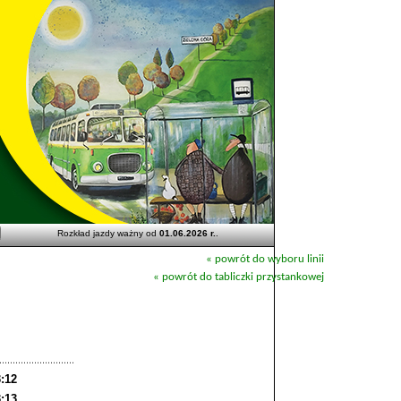
Rozkład jazdy ważny od
01.06.2026 r.
.
« powrót do wyboru linii
« powrót do tabliczki przystankowej
:12
:13