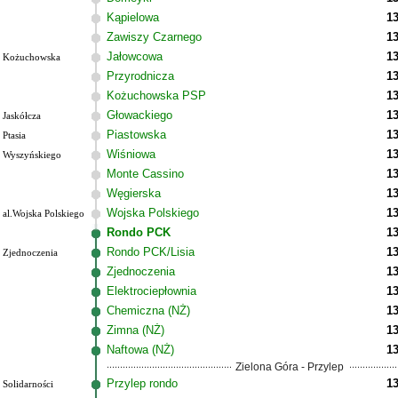
Kąpielowa
13
Zawiszy Czarnego
13
Jałowcowa
13
Kożuchowska
Przyrodnicza
13
Kożuchowska PSP
13
Głowackiego
13
Jaskółcza
Piastowska
13
Ptasia
Wiśniowa
13
Wyszyńskiego
Monte Cassino
13
Węgierska
13
Wojska Polskiego
13
al.Wojska Polskiego
Rondo PCK
13
Rondo PCK/Lisia
13
Zjednoczenia
Zjednoczenia
13
Elektrociepłownia
13
Chemiczna (NŻ)
13
Zimna (NŻ)
13
Naftowa (NŻ)
13
Zielona Góra - Przylep
Przylep rondo
13
Solidarności