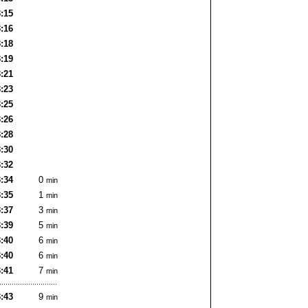
:15
:16
:18
:19
:21
:23
:25
:26
:28
:30
:32
:34
0
min
:35
1
min
:37
3
min
:39
5
min
:40
6
min
:40
6
min
:41
7
min
:43
9
min