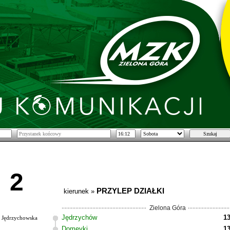
2
PRZYLEP DZIAŁKI
kierunek »
Zielona Góra
Jędrzychów
13
Jędrzychowska
Domeyki
13