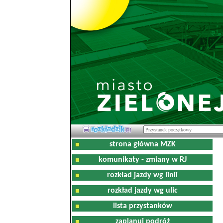
strona główna MZK
komunikaty - zmiany w RJ
rozkład jazdy wg linii
rozkład jazdy wg ulic
lista przystanków
zaplanuj podróż