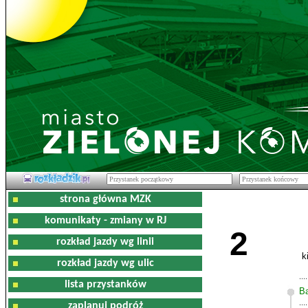
strona główna MZK
komunikaty - zmiany w RJ
2
rozkład jazdy wg linii
k
rozkład jazdy wg ulic
lista przystanków
Ba
zaplanuj podróż