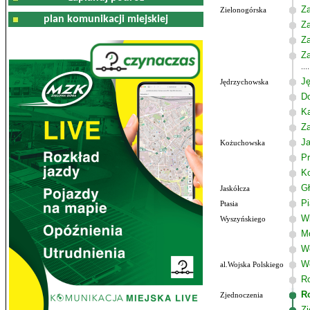
Za
Zielonogórska
plan komunikacji miejskiej
Za
Z
Za
J
Jędrzychowska
D
K
Z
J
Kożuchowska
Pr
K
G
Jaskółcza
P
Ptasia
W
Wyszyńskiego
M
W
Wo
al.Wojska Polskiego
R
R
Zjednoczenia
Zj