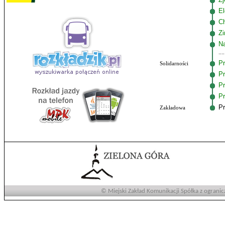
El
C
Zi
Na
Pr
Solidarności
Pr
Pr
Pr
Pr
Zakładowa
© Miejski Zakład Komunikacji Spółka z ogranic