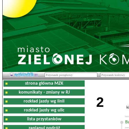
strona główna MZK
komunikaty - zmiany w RJ
2
rozkład jazdy wg linii
k
rozkład jazdy wg ulic
lista przystanków
Ba
zaplanuj podróż