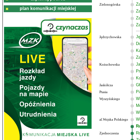
Za
Zielonogórska
plan komunikacji miejskiej
Za
Z
Za
J
Jędrzychowska
D
K
Z
J
Kożuchowska
Pr
K
G
Jaskółcza
P
Ptasia
W
Wyszyńskiego
M
W
Wo
al.Wojska Polskiego
R
R
Zjednoczenia
Zj