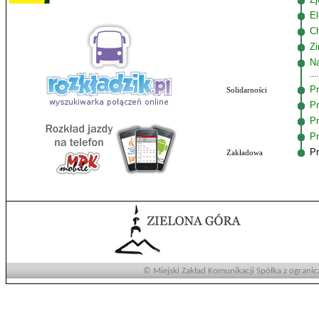
El
C
Zi
Na
Pr
Solidarności
Pr
Pr
Pr
Pr
Zakładowa
© Miejski Zakład Komunikacji Spółka z ogranic