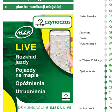
K
plan komunikacji miejskiej
Z
J
Kożuchowska
Pr
K
G
Jaskółcza
P
Ptasia
W
Wyszyńskiego
M
W
Wo
al.Wojska Polskiego
R
R
Zjednoczenia
Zj
El
C
Zi
Na
Pr
Solidarności