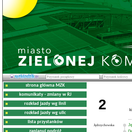
strona główna MZK
komunikaty - zmiany w RJ
2
rozkład jazdy wg linii
k
rozkład jazdy wg ulic
lista przystanków
J
Jędrzychowska
zaplanuj podróż
D