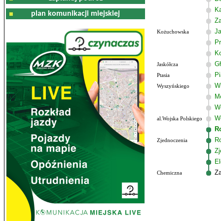
K
plan komunikacji miejskiej
Z
J
Kożuchowska
Pr
K
G
Jaskółcza
P
Ptasia
W
Wyszyńskiego
M
W
Wo
al.Wojska Polskiego
R
R
Zjednoczenia
Zj
El
Z
Chemiczna