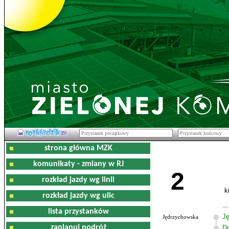
strona główna MZK
komunikaty - zmiany w RJ
2
rozkład jazdy wg linii
k
rozkład jazdy wg ulic
lista przystanków
J
Jędrzychowska
zaplanuj podróż
D