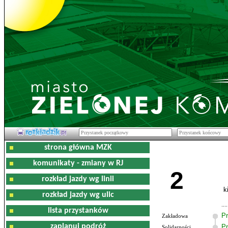
strona główna MZK
komunikaty - zmiany w RJ
2
rozkład jazdy wg linii
k
rozkład jazdy wg ulic
lista przystanków
Pr
Zakładowa
zaplanuj podróż
Pr
Solidarności