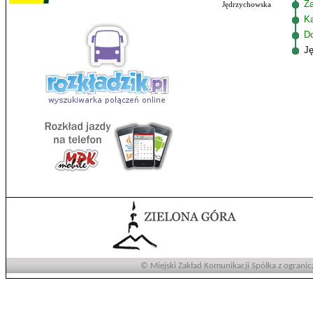
Z
Jędrzychowska
K
D
J
© Miejski Zakład Komunikacji Spółka z ogranic