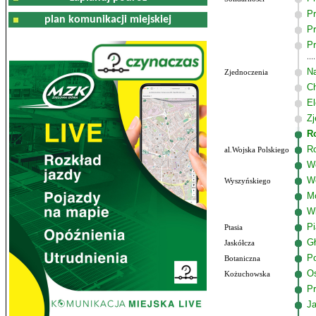
Pr
plan komunikacji miejskiej
Pr
Pr
Na
Zjednoczenia
C
El
Zj
R
R
al.Wojska Polskiego
Wo
W
Wyszyńskiego
M
W
P
Ptasia
G
Jaskółcza
Po
Botaniczna
Os
Kożuchowska
Pr
J