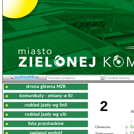
strona główna MZK
komunikaty - zmiany w RJ
2
rozkład jazdy wg linii
k
rozkład jazdy wg ulic
lista przystanków
Z
Chemiczna
zaplanuj podróż
C
Zjednoczenia