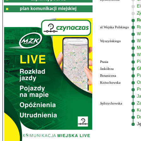
El
plan komunikacji miejskiej
Zj
R
R
al.Wojska Polskiego
Wo
W
Wyszyńskiego
M
W
P
Ptasia
G
Jaskółcza
Po
Botaniczna
Os
Kożuchowska
Pr
J
Z
Jędrzychowska
K
D
J