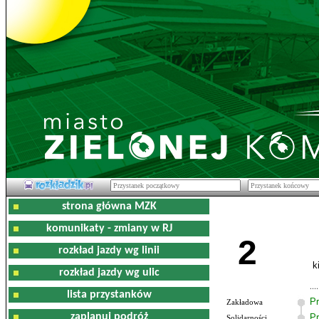
strona główna MZK
komunikaty - zmiany w RJ
2
rozkład jazdy wg linii
k
rozkład jazdy wg ulic
lista przystanków
Pr
Zakładowa
zaplanuj podróż
Pr
Solidarności