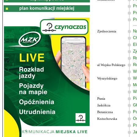
Pr
plan komunikacji miejskiej
Pr
Pr
Na
Zjednoczenia
C
El
Zj
R
R
al.Wojska Polskiego
Wo
W
Wyszyńskiego
M
W
P
Ptasia
G
Jaskółcza
Po
Botaniczna
Os
Kożuchowska
Pr
J