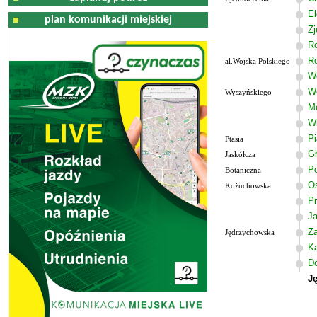
El
plan komunikacji miejskiej
Zj
R
R
al.Wojska Polskiego
Wo
W
Wyszyńskiego
M
W
P
Ptasia
G
Jaskółcza
Po
Botaniczna
Os
Kożuchowska
Pr
J
Z
Jędrzychowska
K
D
J