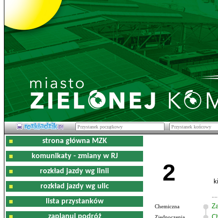
strona główna MZK
komunikaty - zmiany w RJ
2
rozkład jazdy wg linii
k
rozkład jazdy wg ulic
lista przystanków
Z
Chemiczna
zaplanuj podróż
C
Zjednoczenia