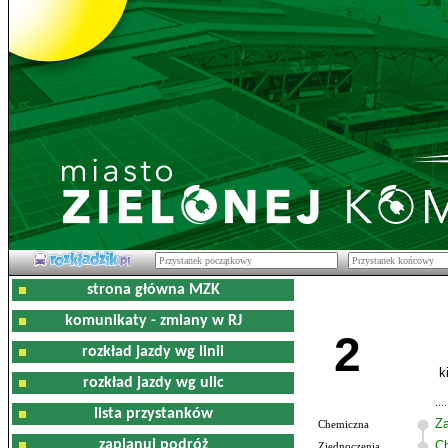
strona główna MZK
komunikaty - zmiany w RJ
2
rozkład jazdy wg linii
k
rozkład jazdy wg ulic
lista przystanków
Z
Chemiczna
zaplanuj podróż
C
Zjednoczenia