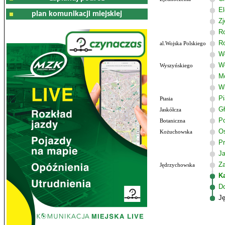
El
plan komunikacji miejskiej
Zj
R
R
al.Wojska Polskiego
Wo
W
Wyszyńskiego
M
W
P
Ptasia
G
Jaskółcza
Po
Botaniczna
Os
Kożuchowska
Pr
J
Z
Jędrzychowska
K
D
J