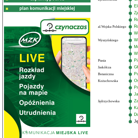
El
plan komunikacji miejskiej
Zj
R
R
al.Wojska Polskiego
Wo
W
Wyszyńskiego
M
W
P
Ptasia
G
Jaskółcza
Po
Botaniczna
Os
Kożuchowska
Pr
J
Z
Jędrzychowska
K
D
J