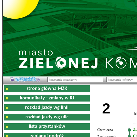
strona główna MZK
komunikaty - zmiany w RJ
2
rozkład jazdy wg linii
k
rozkład jazdy wg ulic
lista przystanków
Z
Chemiczna
zaplanuj podróż
C
Zjednoczenia