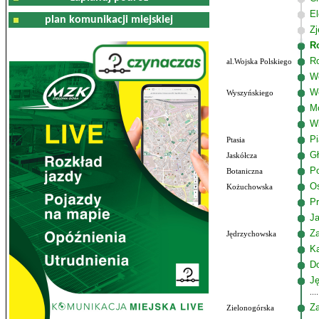
El
plan komunikacji miejskiej
Zj
R
R
al.Wojska Polskiego
Wo
W
Wyszyńskiego
M
W
P
Ptasia
G
Jaskółcza
Po
Botaniczna
Os
Kożuchowska
Pr
J
Z
Jędrzychowska
K
D
J
Za
Zielonogórska