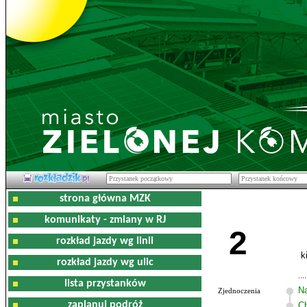
strona główna MZK
komunikaty - zmiany w RJ
2
rozkład jazdy wg linii
k
rozkład jazdy wg ulic
lista przystanków
Na
Zjednoczenia
zaplanuj podróż
C