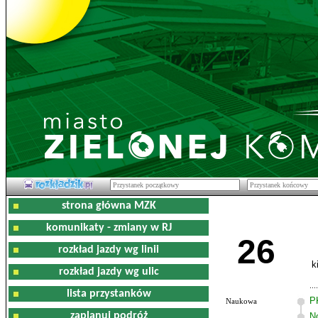
strona główna MZK
komunikaty - zmiany w RJ
26
rozkład jazdy wg linii
k
rozkład jazdy wg ulic
lista przystanków
P
Naukowa
zaplanuj podróż
N