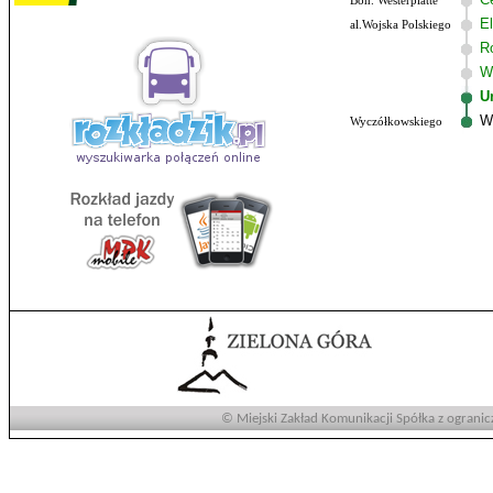
Boh. Westerplatte
El
al.Wojska Polskiego
R
W
U
W
Wyczółkowskiego
© Miejski Zakład Komunikacji Spółka z ogranic