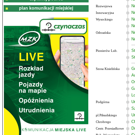
N
Rozwojowa
plan komunikacji miejskiej
No
Innowacyjna
N
Wysockiego
N
N
Odrzańska
N
St
Pionierów Lub.
St
G
Szosa Kisielińska
A
O
G
Lo
U
Podgórna
Sz
U
pl.Piłsudskiego
C
Chrobrego
D
Centr. Przesiadkowe
C