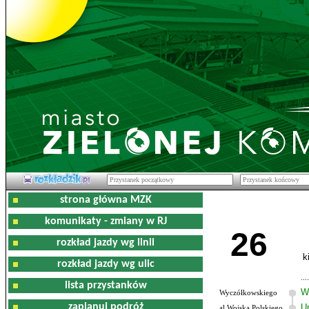
strona główna MZK
komunikaty - zmiany w RJ
26
rozkład jazdy wg linii
k
rozkład jazdy wg ulic
lista przystanków
W
Wyczółkowskiego
zaplanuj podróż
U
al.Wojska Polskiego