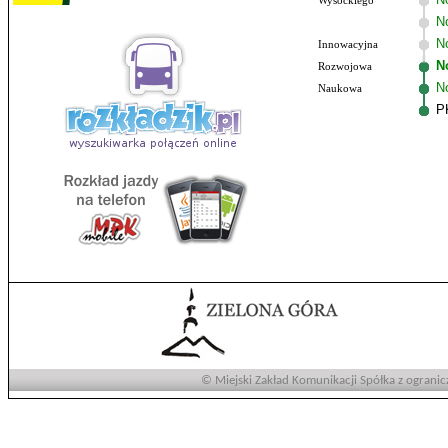
Wysockiego
N
No
Innowacyjna
N
Rozwojowa
N
Naukowa
P
© Miejski Zakład Komunikacji Spółka z ogranic