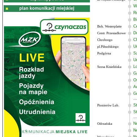
W
plan komunikacji miejskiej
R
B
C
Boh. Westerplatte
D
Centr. Przesiadkowe
C
Chrobrego
U
pl.Piłsudskiego
Sz
Podgórna
U
Lo
Szosa Kisielińska
G
O
A
G
St
Pionierów Lub.
St
N
Odrzańska
N
N