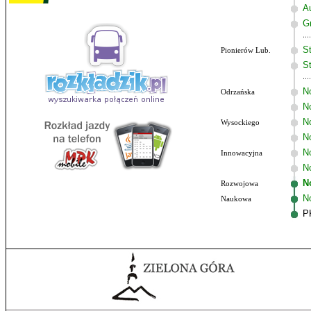
A
G
St
Pionierów Lub.
St
N
Odrzańska
N
N
Wysockiego
N
No
Innowacyjna
N
N
Rozwojowa
N
Naukowa
P