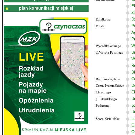
El
plan komunikacji miejskiej
Z
D
Działkowa
P
Prosta
A
P
W
Wyczółkowskiego
U
al.Wojska Polskiego
W
R
B
C
Boh. Westerplatte
D
Centr. Przesiadkowe
C
Chrobrego
U
pl.Piłsudskiego
Sz
Podgórna
U
Lo
Szosa Kisielińska
G
O