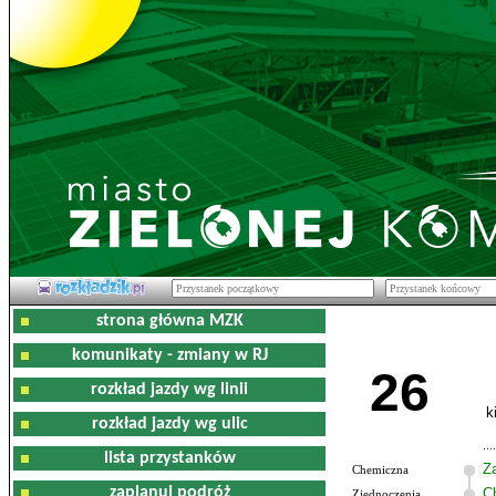
strona główna MZK
komunikaty - zmiany w RJ
26
rozkład jazdy wg linii
k
rozkład jazdy wg ulic
lista przystanków
Z
Chemiczna
zaplanuj podróż
C
Zjednoczenia