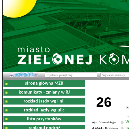
strona główna MZK
komunikaty - zmiany w RJ
26
rozkład jazdy wg linii
k
rozkład jazdy wg ulic
lista przystanków
W
Wyczółkowskiego
zaplanuj podróż
U
al.Wojska Polskiego