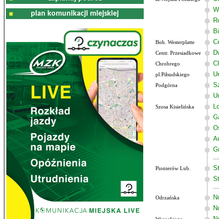
W
plan komunikacji miejskiej
R
B
C
Boh. Westerplatte
D
Centr. Przesiadkowe
C
Chrobrego
U
pl.Piłsudskiego
Sz
Podgórna
U
Lo
Szosa Kisielińska
G
O
A
G
St
Pionierów Lub.
St
N
Odrzańska
N
N