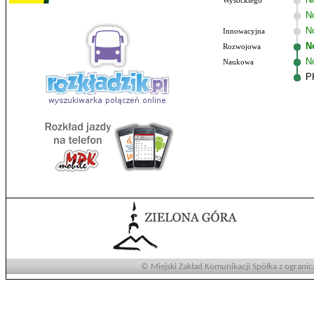
Wysockiego
N
No
Innowacyjna
N
Rozwojowa
N
Naukowa
P
© Miejski Zakład Komunikacji Spółka z ogranic