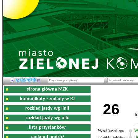
strona główna MZK
komunikaty - zmiany w RJ
26
rozkład jazdy wg linii
k
rozkład jazdy wg ulic
lista przystanków
W
Wyczółkowskiego
zaplanuj podróż
U
al.Wojska Polskiego