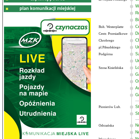
W
plan komunikacji miejskiej
R
B
C
Boh. Westerplatte
D
Centr. Przesiadkowe
C
Chrobrego
U
pl.Piłsudskiego
Sz
Podgórna
U
Lo
Szosa Kisielińska
G
O
A
G
St
Pionierów Lub.
St
N
Odrzańska
N
N