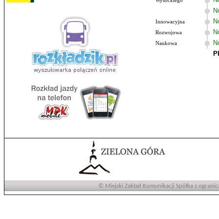
Wysockiego
N
No
Innowacyjna
N
Rozwojowa
N
Naukowa
P
© Miejski Zakład Komunikacji Spółka z ogranic