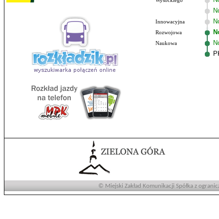
Wysockiego
N
No
Innowacyjna
N
Rozwojowa
N
Naukowa
P
© Miejski Zakład Komunikacji Spółka z ogranic