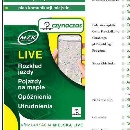
W
plan komunikacji miejskiej
R
B
C
Boh. Westerplatte
D
Centr. Przesiadkowe
C
Chrobrego
U
pl.Piłsudskiego
Sz
Podgórna
U
Lo
Szosa Kisielińska
G
O
A
G
St
Pionierów Lub.
St
N
Odrzańska
N
N