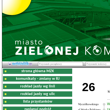
strona główna MZK
komunikaty - zmiany w RJ
26
rozkład jazdy wg linii
k
rozkład jazdy wg ulic
lista przystanków
W
Wyczółkowskiego
zaplanuj podróż
U
al.Wojska Polskiego