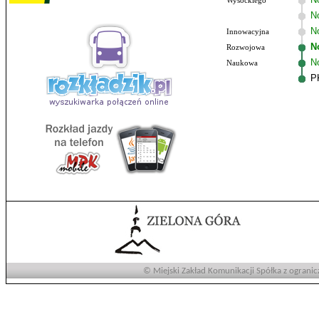
Wysockiego
N
No
Innowacyjna
N
Rozwojowa
N
Naukowa
P
© Miejski Zakład Komunikacji Spółka z ogranic