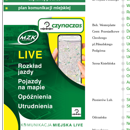
W
plan komunikacji miejskiej
R
B
C
Boh. Westerplatte
D
Centr. Przesiadkowe
C
Chrobrego
U
pl.Piłsudskiego
Sz
Podgórna
U
Lo
Szosa Kisielińska
G
O
A
G
St
Pionierów Lub.
St
N
Odrzańska
N
N