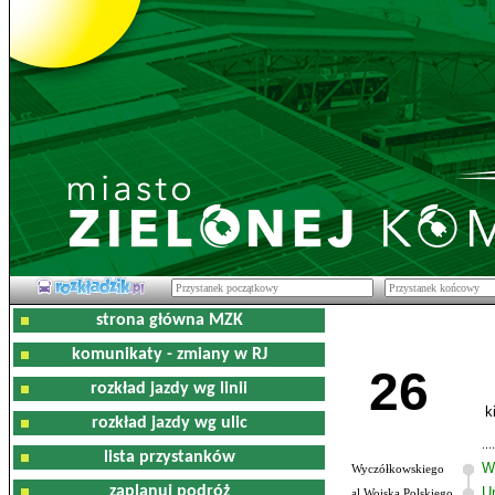
strona główna MZK
komunikaty - zmiany w RJ
26
rozkład jazdy wg linii
k
rozkład jazdy wg ulic
lista przystanków
W
Wyczółkowskiego
zaplanuj podróż
U
al.Wojska Polskiego