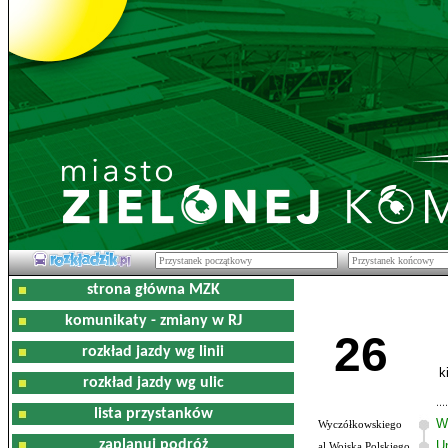
strona główna MZK
komunikaty - zmiany w RJ
26
rozkład jazdy wg linii
k
rozkład jazdy wg ulic
lista przystanków
W
Wyczółkowskiego
zaplanuj podróż
U
al.Wojska Polskiego