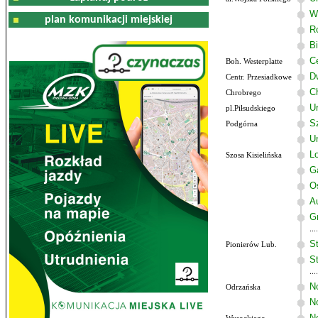
W
plan komunikacji miejskiej
R
B
C
Boh. Westerplatte
D
Centr. Przesiadkowe
C
Chrobrego
U
pl.Piłsudskiego
Sz
Podgórna
U
Lo
Szosa Kisielińska
G
O
A
G
St
Pionierów Lub.
St
N
Odrzańska
N
N