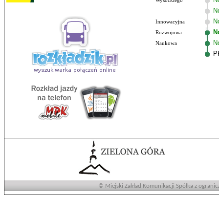
Wysockiego
N
No
Innowacyjna
N
Rozwojowa
N
Naukowa
P
© Miejski Zakład Komunikacji Spółka z ogranic