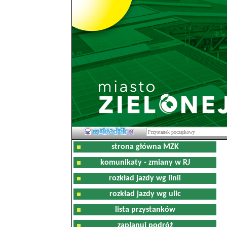
strona główna MZK
komunikaty - zmiany w RJ
rozkład jazdy wg linii
rozkład jazdy wg ulic
lista przystanków
zaplanuj podróż