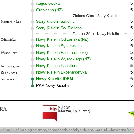
Augustowska
5
Graniczna (NŻ)
5
Zielona Góra - Stary Kisielin
Stary Kisielin Szkolna
5
Pionierów Lub.
Stary Kisielin Św. Floriana
5
Zielona Góra - Nowy Kisielin
Nowy Kisielin Odrzańska (NŻ)
5
Odrzańska
Nowy Kisielin Syrkiewicza
5
Nowy Kisielin Park Technolog.
5
Wysockiego
Nowy Kisielin Wysockiego (NŻ)
5
Nowy Kisielin Panattoni
5
Innowacyjna
Nowy Kisielin Ekoenergetyka
5
Rozwojowa
Nowy Kisielin IDEAL
5
Naukowa
PKP Nowy Kisielin
5
nikacji Spółka z ograniczoną odpowiedzialnością • Zielona Góra, ul. Chemiczna 8 • 