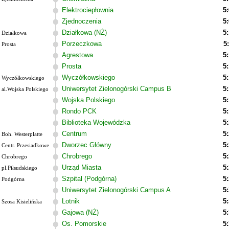
Elektrociepłownia
5
Zjednoczenia
5
Działkowa (NŻ)
5
Działkowa
Porzeczkowa
5
Prosta
Agrestowa
5
Prosta
5
Wyczółkowskiego
5
Wyczółkowskiego
Uniwersytet Zielonogórski Campus B
5
al.Wojska Polskiego
Wojska Polskiego
5
Rondo PCK
5
Biblioteka Wojewódzka
5
Centrum
5
Boh. Westerplatte
Dworzec Główny
5
Centr. Przesiadkowe
Chrobrego
5
Chrobrego
Urząd Miasta
5
pl.Piłsudskiego
Szpital (Podgórna)
5
Podgórna
Uniwersytet Zielonogórski Campus A
5
Lotnik
5
Szosa Kisielińska
Gajowa (NŻ)
5
Os. Pomorskie
5