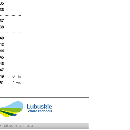
:35
:36
:37
:38
:40
:42
:44
:45
:46
:47
:49
0
min
:51
2
min
tel. 68 45-20-450..454