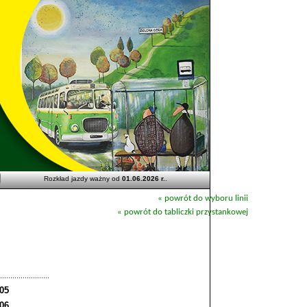
Rozkład jazdy ważny od
01.06.2026 r.
.
« powrót do wyboru linii
« powrót do tabliczki przystankowej
:05
:06