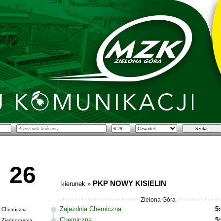
26
PKP NOWY KISIELIN
kierunek »
Zielona Góra
Zajezdnia Chemiczna
5
Chemiczna
Chemiczna
5
Zjednoczenia