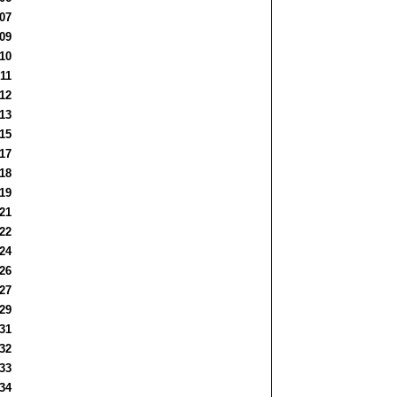
:07
:09
:10
:11
:12
:13
:15
:17
:18
:19
:21
:22
:24
:26
:27
:29
:31
:32
:33
:34