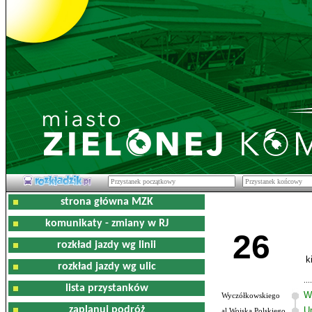
strona główna MZK
komunikaty - zmiany w RJ
26
rozkład jazdy wg linii
k
rozkład jazdy wg ulic
lista przystanków
W
Wyczółkowskiego
zaplanuj podróż
U
al.Wojska Polskiego