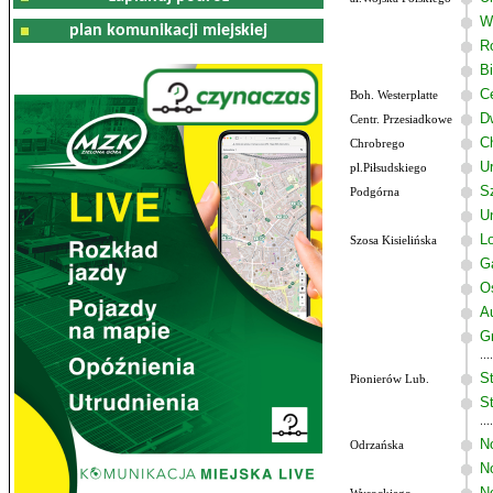
W
plan komunikacji miejskiej
R
B
C
Boh. Westerplatte
D
Centr. Przesiadkowe
C
Chrobrego
U
pl.Piłsudskiego
Sz
Podgórna
U
Lo
Szosa Kisielińska
G
O
A
G
St
Pionierów Lub.
St
N
Odrzańska
N
N