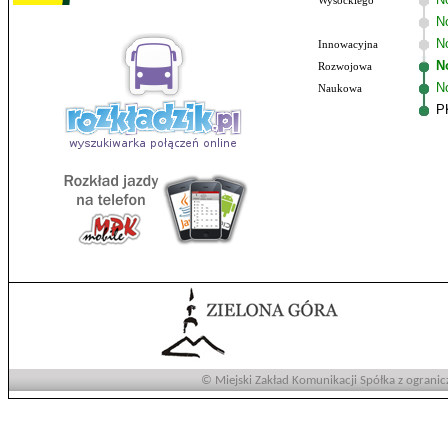
Wysockiego
N
No
Innowacyjna
N
Rozwojowa
N
Naukowa
P
© Miejski Zakład Komunikacji Spółka z ogranic