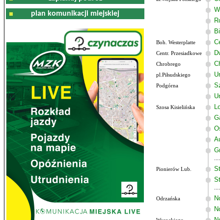
W
plan komunikacji miejskiej
R
B
C
Boh. Westerplatte
D
Centr. Przesiadkowe
C
Chrobrego
U
pl.Piłsudskiego
Sz
Podgórna
U
Lo
Szosa Kisielińska
G
O
A
G
St
Pionierów Lub.
St
N
Odrzańska
N
N