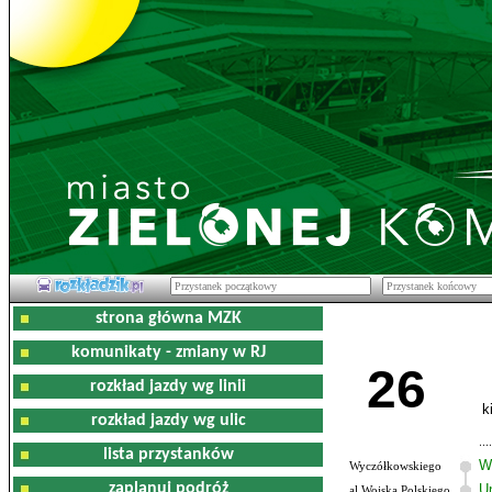
strona główna MZK
komunikaty - zmiany w RJ
26
rozkład jazdy wg linii
k
rozkład jazdy wg ulic
lista przystanków
W
Wyczółkowskiego
zaplanuj podróż
U
al.Wojska Polskiego