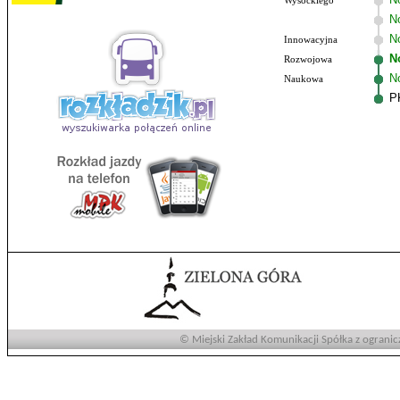
Wysockiego
N
No
Innowacyjna
N
Rozwojowa
N
Naukowa
P
© Miejski Zakład Komunikacji Spółka z ogranic