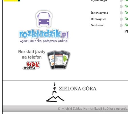
Wysockiego
N
No
Innowacyjna
N
Rozwojowa
N
Naukowa
P
© Miejski Zakład Komunikacji Spółka z ogranic