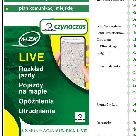
W
plan komunikacji miejskiej
R
B
C
Boh. Westerplatte
D
Centr. Przesiadkowe
C
Chrobrego
U
pl.Piłsudskiego
Sz
Podgórna
U
Lo
Szosa Kisielińska
G
O
A
G
St
Pionierów Lub.
St
N
Odrzańska
N
N