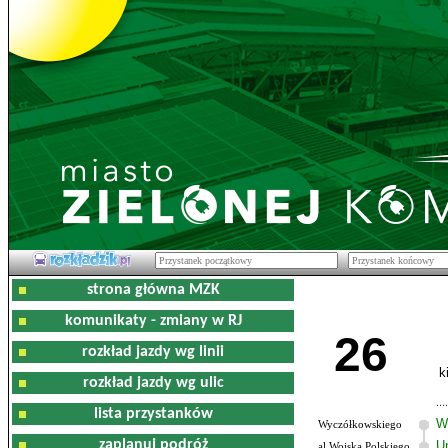
strona główna MZK
komunikaty - zmiany w RJ
26
rozkład jazdy wg linii
k
rozkład jazdy wg ulic
lista przystanków
W
Wyczółkowskiego
zaplanuj podróż
U
al.Wojska Polskiego