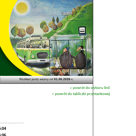
Rozkład jazdy ważny od
01.06.2026 r.
.
« powrót do wyboru linii
« powrót do tabliczki przystankowej
5:04
5:06