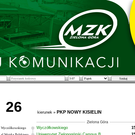
26
PKP NOWY KISIELIN
kierunek »
Zielona Góra
Wyczółkowskiego
1
Wyczółkowskiego
Uniwersytet Zielonogórski Campus B
1
al.Wojska Polskiego