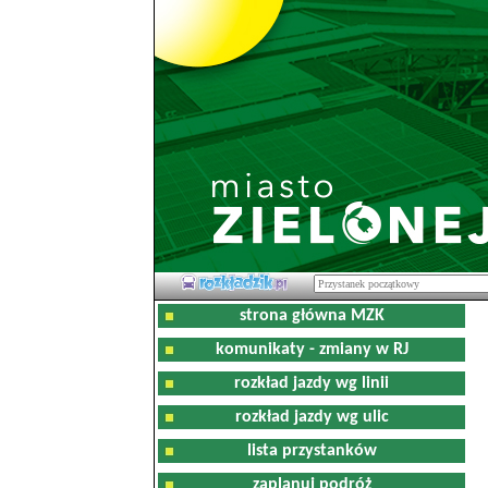
strona główna MZK
komunikaty - zmiany w RJ
rozkład jazdy wg linii
rozkład jazdy wg ulic
lista przystanków
zaplanuj podróż