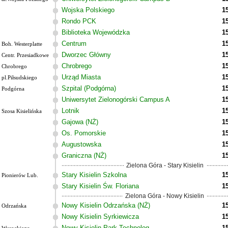
Wojska Polskiego
1
Rondo PCK
1
Biblioteka Wojewódzka
1
Centrum
1
Boh. Westerplatte
Dworzec Główny
1
Centr. Przesiadkowe
Chrobrego
1
Chrobrego
Urząd Miasta
1
pl.Piłsudskiego
Szpital (Podgórna)
1
Podgórna
Uniwersytet Zielonogórski Campus A
1
Lotnik
1
Szosa Kisielińska
Gajowa (NŻ)
1
Os. Pomorskie
1
Augustowska
1
Graniczna (NŻ)
1
Zielona Góra - Stary Kisielin
Stary Kisielin Szkolna
1
Pionierów Lub.
Stary Kisielin Św. Floriana
1
Zielona Góra - Nowy Kisielin
Nowy Kisielin Odrzańska (NŻ)
1
Odrzańska
Nowy Kisielin Syrkiewicza
1
Nowy Kisielin Park Technolog.
1