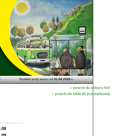
Rozkład jazdy ważny od
01.06.2026 r.
.
« powrót do wyboru linii
« powrót do tabliczki przystankowej
1:08
1:09