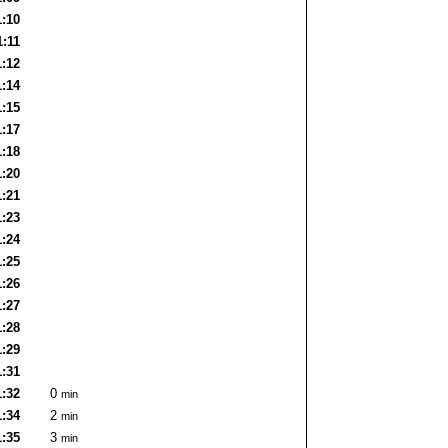
1:10
1:11
1:12
1:14
1:15
1:17
1:18
1:20
1:21
1:23
1:24
1:25
1:26
1:27
1:28
1:29
1:31
1:32
0
min
1:34
2
min
1:35
3
min