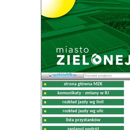
strona główna MZK
komunikaty - zmiany w RJ
rozkład jazdy wg linii
rozkład jazdy wg ulic
lista przystanków
zaplanuj podróż