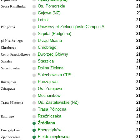
Os. Pomorskie
2
Szosa Kisielińska
Gajowa (NŻ)
2
Lotnik
2
Uniwersytet Zielonogórski Campus A
2
Podgórna
Szpital (Podgórna)
2
Urząd Miasta
2
pl.Piłsudskiego
Chrobrego
2
Chrobrego
Dworzec Główny
2
Centr. Przesiadkowe
Staszica
2
Staszica
Dolina Zielona
2
Sulechowska
Sulechowska CRS
2
Ruczajowa
2
Ruczajowa
Os. Zdrojowe
2
Zdrojowa
Mechaników
2
Os. Zastalowskie (NŻ)
2
Trasa Północna
Trasa Północna
2
Rzeźniczaka
2
Batorego
Źródlana
2
Energetyków
2
Energetyków
Elektrociepłownia
2
Zjednoczenia