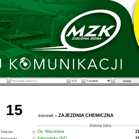
15
ZAJEZDNIA CHEMICZNA
kierunek »
Zielona Góra
Os. Mazurskie
2
Giżycka
Kętrzyńska (NŻ)
2
Kętrzyńska