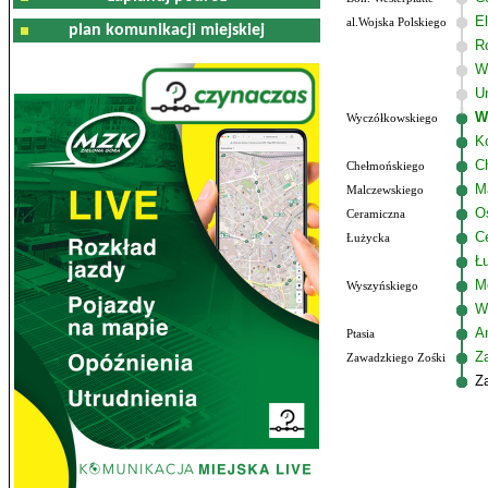
El
al.Wojska Polskiego
plan komunikacji miejskiej
R
W
U
W
Wyczółkowskiego
K
C
Chełmońskiego
M
Malczewskiego
Os
Ceramiczna
C
Łużycka
Ł
M
Wyszyńskiego
W
Am
Ptasia
Z
Zawadzkiego Zośki
Z