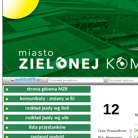
strona główna MZK
komunikaty - zmiany w RJ
12
rozkład jazdy wg linii
k
rozkład jazdy wg ulic
lista przystanków
D
Centr. Przesiadkowe
zaplanuj podróż
C
Boh. Westerplatte