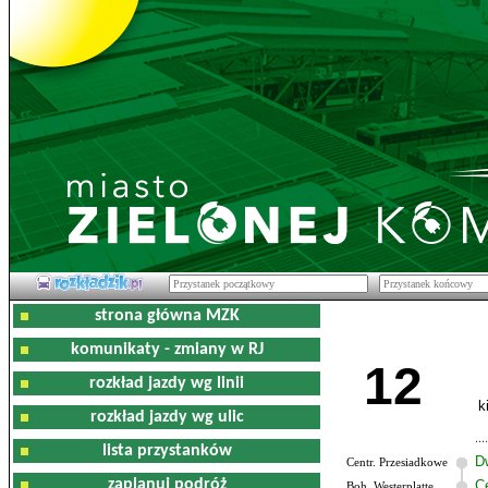
strona główna MZK
komunikaty - zmiany w RJ
12
rozkład jazdy wg linii
k
rozkład jazdy wg ulic
lista przystanków
D
Centr. Przesiadkowe
zaplanuj podróż
C
Boh. Westerplatte