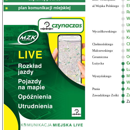
El
al.Wojska Polskiego
plan komunikacji miejskiej
R
W
U
W
Wyczółkowskiego
K
C
Chełmońskiego
M
Malczewskiego
Os
Ceramiczna
C
Łużycka
Ł
M
Wyszyńskiego
W
Am
Ptasia
Z
Zawadzkiego Zośki
Z