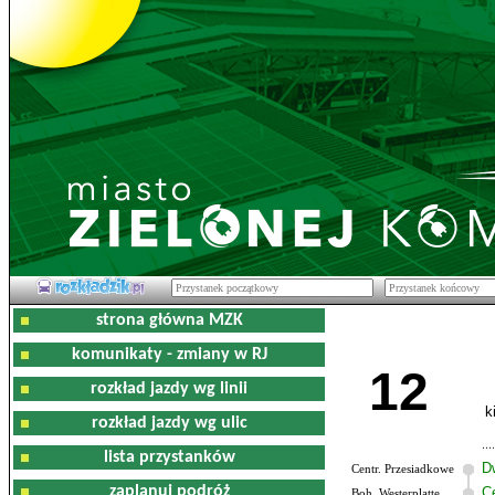
strona główna MZK
komunikaty - zmiany w RJ
12
rozkład jazdy wg linii
k
rozkład jazdy wg ulic
lista przystanków
D
Centr. Przesiadkowe
zaplanuj podróż
C
Boh. Westerplatte