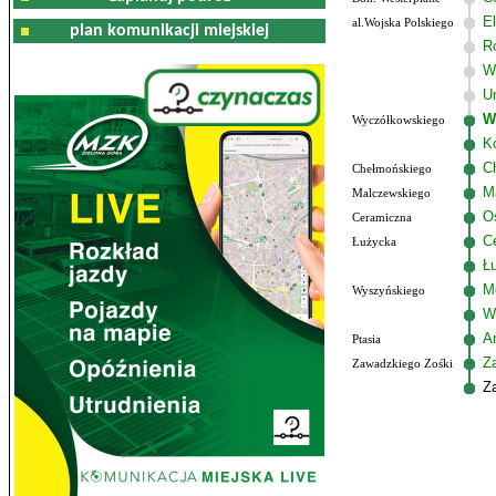
El
al.Wojska Polskiego
plan komunikacji miejskiej
R
W
U
W
Wyczółkowskiego
K
C
Chełmońskiego
M
Malczewskiego
Os
Ceramiczna
C
Łużycka
Ł
M
Wyszyńskiego
W
Am
Ptasia
Z
Zawadzkiego Zośki
Z