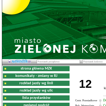
strona główna MZK
komunikaty - zmiany w RJ
12
rozkład jazdy wg linii
k
rozkład jazdy wg ulic
lista przystanków
D
Centr. Przesiadkowe
zaplanuj podróż
C
Boh. Westerplatte