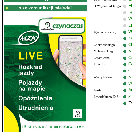
El
al.Wojska Polskiego
plan komunikacji miejskiej
R
W
U
W
Wyczółkowskiego
K
C
Chełmońskiego
M
Malczewskiego
Os
Ceramiczna
C
Łużycka
Ł
M
Wyszyńskiego
W
Am
Ptasia
Z
Zawadzkiego Zośki
Z