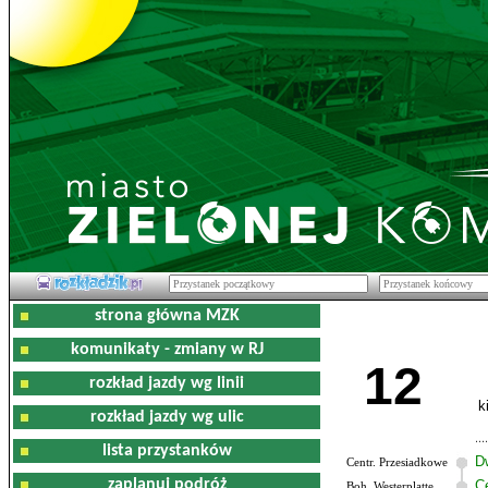
strona główna MZK
komunikaty - zmiany w RJ
12
rozkład jazdy wg linii
k
rozkład jazdy wg ulic
lista przystanków
D
Centr. Przesiadkowe
zaplanuj podróż
C
Boh. Westerplatte