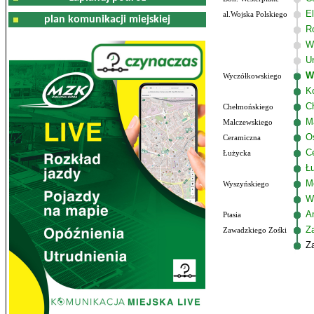
El
al.Wojska Polskiego
plan komunikacji miejskiej
R
W
U
W
Wyczółkowskiego
K
C
Chełmońskiego
M
Malczewskiego
Os
Ceramiczna
C
Łużycka
Ł
M
Wyszyńskiego
W
Am
Ptasia
Z
Zawadzkiego Zośki
Z