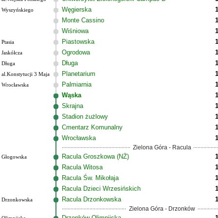
Węgierska
Wyszyńskiego
Monte Cassino
Wiśniowa
Piastowska
Ptasia
Ogrodowa
Jaskółcza
Długa
Długa
Planetarium
al.Konstytucji 3 Maja
Palmiarnia
Wrocławska
Wąska
Skrajna
Stadion żużlowy
Cmentarz Komunalny
Wrocławska
Zielona Góra - Racula
Racula Groszkowa (NŻ)
Głogowska
Racula Witosa
Racula Św. Mikołaja
Racula Dzieci Wrzesińskich
Racula Drzonkowska
Drzonkowska
Zielona Góra - Drzonków
Drzonków Olimpijska