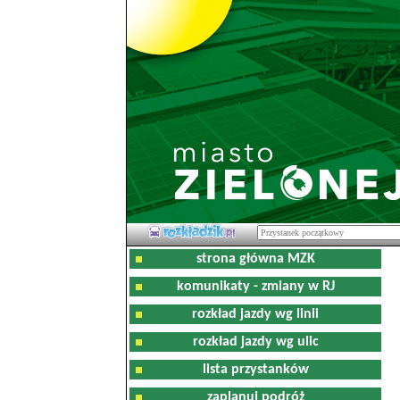
strona główna MZK
komunikaty - zmiany w RJ
rozkład jazdy wg linii
rozkład jazdy wg ulic
lista przystanków
zaplanuj podróż