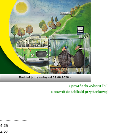
Rozkład jazdy ważny od
01.06.2026 r.
.
« powrót do wyboru linii
« powrót do tabliczki przystankowej
14:25
14:27