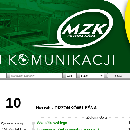
10
DRZONKÓW LEŚNA
kierunek »
Zielona Góra
Wyczółkowskiego
Wyczółkowskiego
Uniwersytet Zielonogórski Campus B
al.Wojska Polskiego