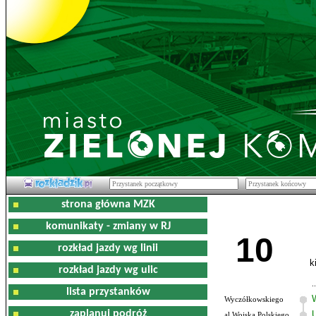
strona główna MZK
komunikaty - zmiany w RJ
10
rozkład jazdy wg linii
k
rozkład jazdy wg ulic
lista przystanków
Wyczółkowskiego
zaplanuj podróż
al.Wojska Polskiego