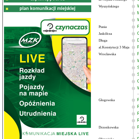
Wyszyńskiego
plan komunikacji miejskiej
Ptasia
Jaskółcza
Długa
al.Konstytucji 3 Maja
Wrocławska
Głogowska
Drzonkowska