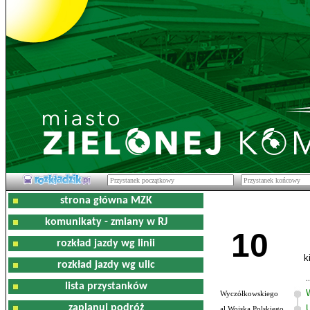
strona główna MZK
komunikaty - zmiany w RJ
10
rozkład jazdy wg linii
k
rozkład jazdy wg ulic
lista przystanków
Wyczółkowskiego
zaplanuj podróż
al.Wojska Polskiego