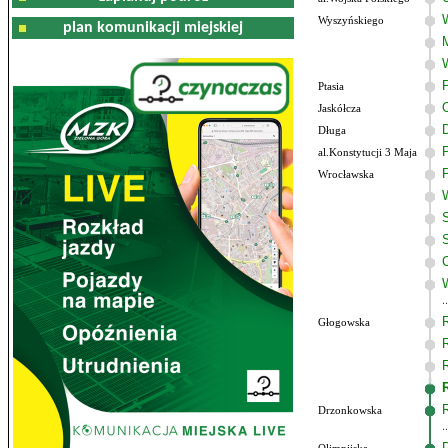
Wyszyńskiego
plan komunikacji miejskiej
Ptasia
Jaskółcza
Długa
al.Konstytucji 3 Maja
Wrocławska
Głogowska
Drzonkowska