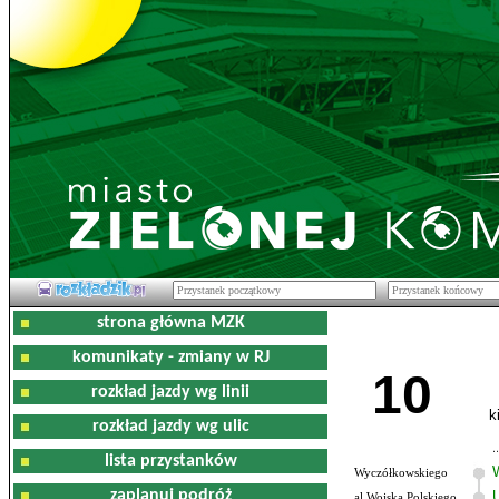
strona główna MZK
komunikaty - zmiany w RJ
10
rozkład jazdy wg linii
k
rozkład jazdy wg ulic
lista przystanków
Wyczółkowskiego
zaplanuj podróż
al.Wojska Polskiego